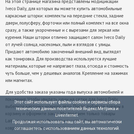
На этой странице магазина представлены модицикации
Iveco Daily, для которых вы можете купить автомобильные
каркасные шторки: комплекты на передние стекла, задние
двери, полусферу, форточки или полный комплект на все окна
сразу, а также укороченные и с вырезами для зеркал или
курения. Наши шторки отлично защищают салон Iveco Daily
от лучей солнца, насекомых, пыли и взглядов с улицы.
Придают автомобилю закоченный внешний вид, выглядят
как тонировка. Для производства используются лучшие
материалы, которые не напрягают глаза, отсюда и стоимость
чуть больше, чем у дешевых аналогов. Крепление на зажимах
или магнитах.
Для удобства заказа указаны года выпуска автомобилей и
поколения. Чтобы увидеть цены на сетки для Iveco Daily,
Этот сайт использует файлы cookies и сервисы сбора
выберите карточку нужного авто. После добавьте товары в
технических данных посетителей Яндекс.Метрика и
корзину и оформите заказ. Мы продаем только товары
Liveinternet.
Laitovo - аксессуары Premium качества. Trokot (трокот),
Продолжая использовать наш сайт, вы автоматически
ковриков и накидок у нас нет.
соглашаетесь с использованием данных технологий.