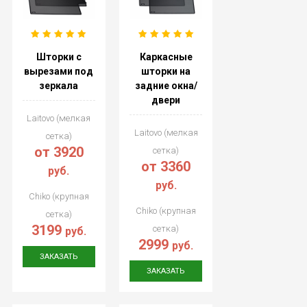
Шторки с
Каркасные
вырезами под
шторки на
зеркала
задние окна/
двери
Laitovo (мелкая
Laitovo (мелкая
сетка)
от 3920
сетка)
от 3360
руб.
руб.
Chiko (крупная
Chiko (крупная
сетка)
3199
сетка)
руб.
2999
руб.
ЗАКАЗАТЬ
ЗАКАЗАТЬ