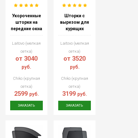
Укороченные
Шторки с
шторки на
вырезом для
передние окна
курящих
Laitovo (мелкая
Laitovo (мелкая
сетка)
сетка)
от 3040
от 3520
руб.
руб.
Chiko (крупная
Chiko (крупная
сетка)
сетка)
2599
3199
руб.
руб.
ЗАКАЗАТЬ
ЗАКАЗАТЬ