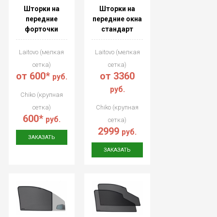
Шторки на
Шторки на
передние
передние окна
форточки
стандарт
Laitovo (мелкая
Laitovo (мелкая
сетка)
сетка)
от 600
*
от 3360
руб.
руб.
Chiko (крупная
сетка)
Chiko (крупная
600
*
руб.
сетка)
2999
руб.
ЗАКАЗАТЬ
ЗАКАЗАТЬ