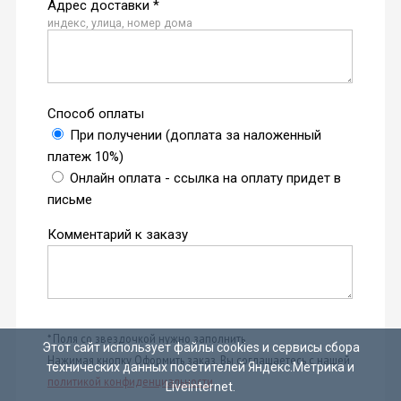
Адрес доставки *
индекс, улица, номер дома
Способ оплаты
При получении (доплата за наложенный
платеж 10%)
Онлайн оплата - ссылка на оплату придет в
письме
Комментарий к заказу
* Поля со звездочкой нужно заполнить
Этот сайт использует файлы cookies и сервисы сбора
Нажимая кнопку Оформить заказ, Вы соглашаетесь с нашей
технических данных посетителей Яндекс.Метрика и
политикой конфиденциальности
.
Liveinternet.