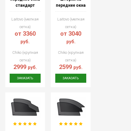
стандарт
передние окна
Laitovo (мелкая
Laitovo (мелкая
сетка)
сетка)
от 3360
от 3040
руб.
руб.
Chiko (крупная
Chiko (крупная
сетка)
сетка)
2999
2599
руб.
руб.
ЗАКАЗАТЬ
ЗАКАЗАТЬ