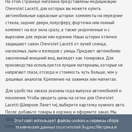
На этой странице магазина представлены модицикации
Chevrolet Lacetti, для которых вы можете купить
автомобильные каркасные шторки: комплекты на передние
стекла, задние двери, полусферу, форточки или полный
комплект на все окна сразу, а также укороченные и с
вырезами для зеркал или курения. Наши шторки отлично
защищают салон Chevrolet Lacetti от лучей солнца,
насекомых, пыли и взглядов с улицы. Придают автомобилю
закоченный внешний вид, выглядят как тонировка. Для
производства используются лучшие материалы, которые не
напрягают глаза, отсюда и стоимость чуть больше, чем у
дешевых аналогов. Крепление на зажимах или магнитах.
Для удобства заказа указаны года выпуска автомобилей и
поколения. Чтобы увидеть цены на сетки для Chevrolet
Lacetti (Шевроле Лачетти), выберите карточку нужного авто.
После добавьте товары в корзину и оформите заказ. Мы
продаем только товары Laitovo - аксессуары Premium
Этот сайт использует файлы cookies и сервисы сбора
качества. Trokot (трокот), ковриков и накидок у нас нет.
технических данных посетителей Яндекс.Метрика и