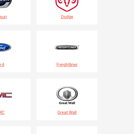
sun
Dodge
rd
Freightliner
MC
Great Wall