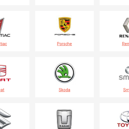
tiac
Porsche
Ren
at
Skoda
Sm