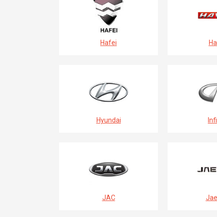
Hafei
Ha
Hyundai
Infi
JAC
Jae