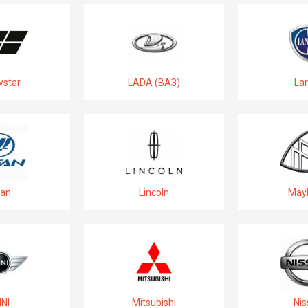
star
LADA (ВАЗ)
Lan
fan
Lincoln
May
NI
Mitsubishi
Nis