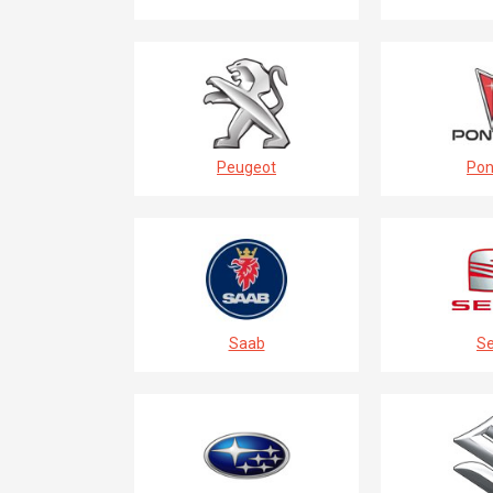
Peugeot
Pon
Saab
Se