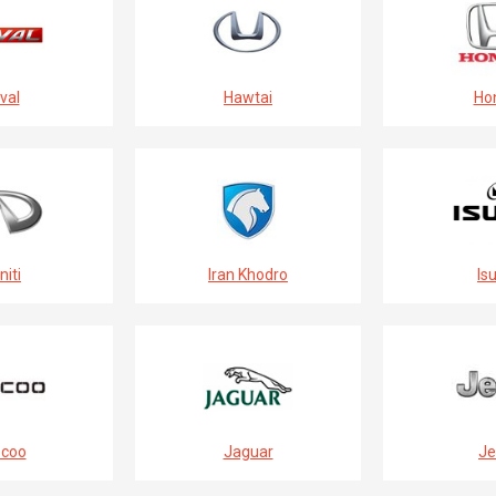
val
Hawtai
Ho
niti
Iran Khodro
Is
coo
Jaguar
Je