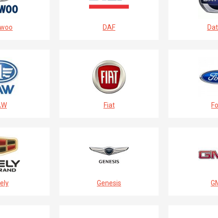
woo
DAF
Dat
AW
Fiat
Fo
ely
Genesis
G