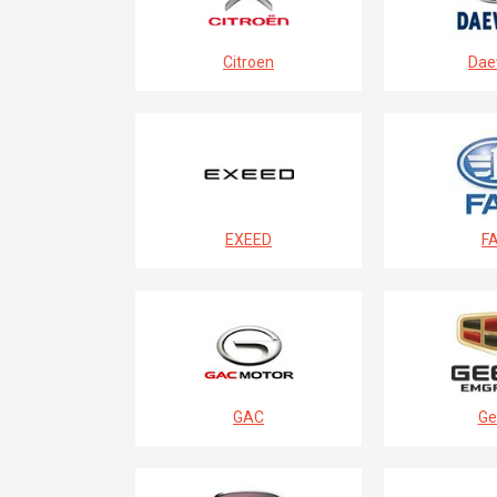
Citroen
Dae
EXEED
F
GAC
Ge