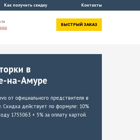
Как получить скидку
Контакты
.ru
БЫСТРЫЙ ЗАКАЗ
ssia
торки в
е-на-Амуре
ovo от официального предствителя в
. Скидка действует по формуле: 10%
оду 1755063 + 5% за оплату картой.