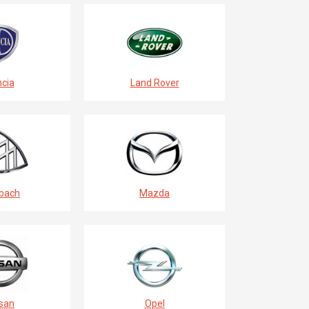
cia
Land Rover
bach
Mazda
san
Opel