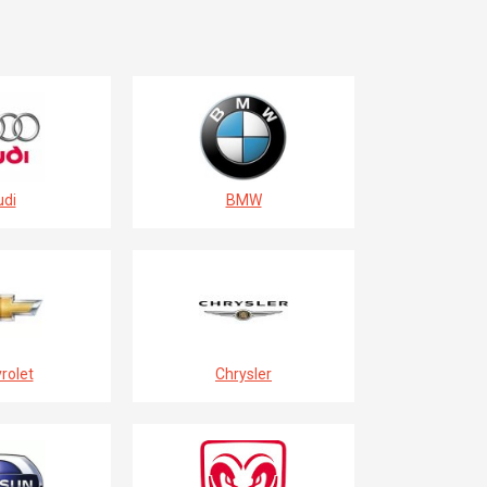
di
BMW
rolet
Chrysler