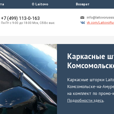
ата
О Laitovo
Возврат
+7 (499) 113-0-163
info@laitovorussia
vk.com/LaitovoRu
Пн-Пт с 9-00 до 18-00 Мск, Сб-Вс вых.
Каркасные ш
Комсомольск
Каркасные шторки Lait
Комсомольске-на-Амуре
на комплект по промо-к
.
Подробности здесь