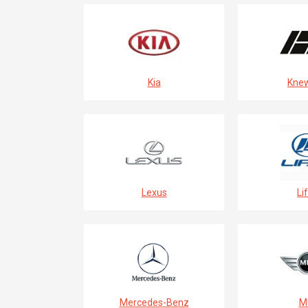
Kia
Knew
Lexus
Li
Mercedes-Benz
MI