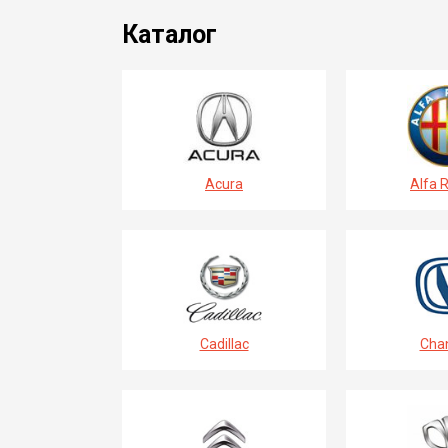
Каталог
Acura
Alfa 
Cadillac
Cha