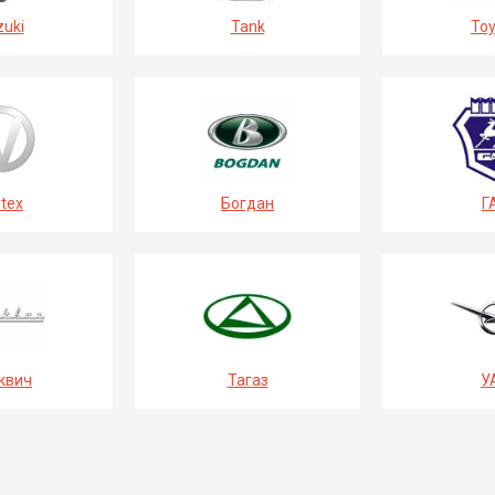
uki
Tank
Toy
tex
Богдан
Г
квич
Тагаз
У