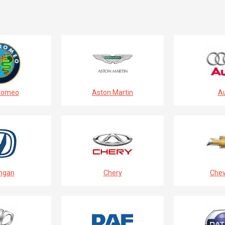
Romeo
Aston Martin
Au
ngan
Chery
Chev