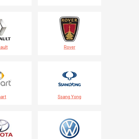
ault
Rover
art
Ssang Yong